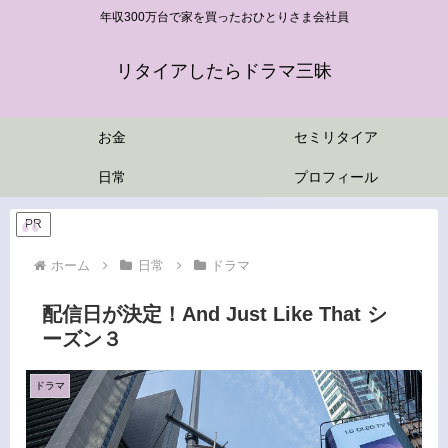
年収300万台で家を買ったおひとりさま会社員
リタイアしたらドラマ三昧
お金
セミリタイア
日常
プロフィール
PR
ホーム
日常
ドラマ
配信日が決定！And Just Like That シ
ーズン３
ドラマ