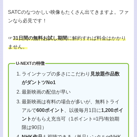
SATCのなつかしい映像もたくさん出てきますよ。ファ
ンなら必見です！
☞
31日間の無料お試し期間
に解約すれば料金はかかり
ません。
U-NEXTの特徴
ラインナップの多さにこだわり
見放題作品数
がダントツNo1
最新映画の配信が早い
最新映画は有料の場合が多いが、無料トライ
アルで
600ポイント
、以後毎月1日に
1,200ポイ
ント
がもらえ充当可（1ポイント=1円/有効期
限は90日）
NHK作品
も視聴できる（単品レンタルorNHK