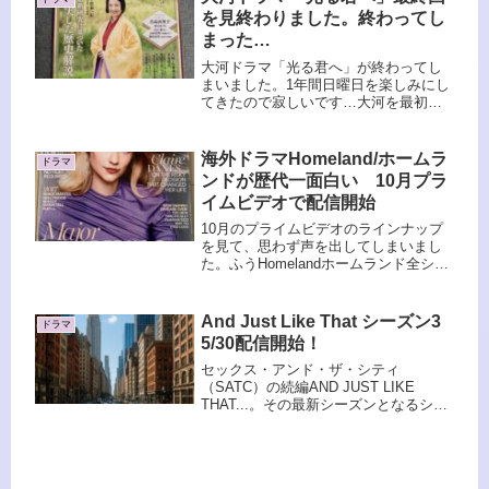
楽に見れるのがいい～送料無料・
を見終わりました。終わってし
Ama...
まった…
大河ドラマ「光る君へ」が終わってし
まいました。1年間日曜日を楽しみにし
てきたので寂しいです…大河を最初か
ら最後まで見たのはいつぶりだろう？
戦国ものがあまり好きではない私。戦
のない雅な世界を1年間堪能させていた
海外ドラマHomeland/ホームラ
ドラマ
だきました。最終話のラストは賛否...
ンドが歴代一面白い 10月プラ
イムビデオで配信開始
10月のプライムビデオのラインナップ
を見て、思わず声を出してしまいまし
た。ふうHomelandホームランド全シー
ズンが見放題配信開始ですと⁉シ－ズン
6から毎回課金して見てきた大好きなド
ラマホームランド。全シーズン見放題
And Just Like That シーズン3
ドラマ
配信とはなんて太っ腹な...
5/30配信開始！
セックス・アンド・ザ・シティ
（SATC）の続編AND JUST LIKE
THAT...。その最新シーズンとなるシー
ズン3が、いよいよ日本時間2025年5月
30日（金）午前10時よりU-NEXTで独占
配信されます。本国アメリカでの配信
とほぼ...