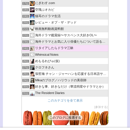
にぎわす.com
17位
空飛ぶオカピ
18位
猫耳のドラマ生活
19位
レビュー・オブ・ザ・デッド
20位
映画無料動画資料館
21位
海外ドラマ鑑賞録〜サスペンス大好きOL〜
22位
海外ドラマとお気に入り俳優たちについて語るブログ
23位
リタイアしたらドラマ三昧
24位
Whimsical Notes
25位
めもるれびゅ(仮)
26位
クロフネさん
27位
張哲瀚 チャン・ジャーハンを応援する日本語サイト
28位
Mikaのブログ／ハリウッドの美容師
29位
好きな事、好きなだけ（華流明星やドラマとか）
30位
The Resident Diaries
31位
このカテゴリを全て表示
参加する
このブログに投票する