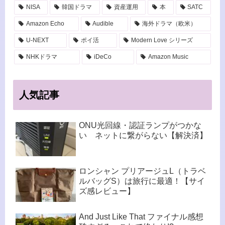
NISA
韓国ドラマ
資産運用
本
SATC
Amazon Echo
Audible
海外ドラマ（欧米）
U-NEXT
ポイ活
Modern Love シリーズ
NHKドラマ
iDeCo
Amazon Music
人気記事
ONU光回線・認証ランプがつかな
い ネットに繋がらない【解決済】
ロンシャン プリアージュL（トラベ
ルバッグS）は旅行に最適！【サイ
ズ感レビュー】
And Just Like That ファイナル感想