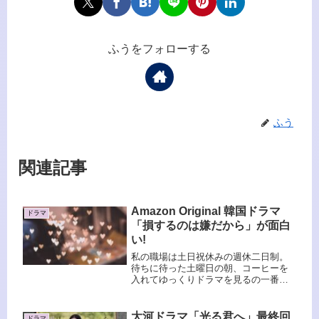
ふうをフォローする
ふう
関連記事
Amazon Original 韓国ドラマ
ドラマ
「損するのは嫌だから」が面白
い!
私の職場は土日祝休みの週休二日制。
待ちに待った土曜日の朝、コーヒーを
入れてゆっくりドラマを見るの一番幸
せな時間です。最近はまっているのが
韓国ドラマ「損するのは嫌だから」軽
いタッチのラブコメって何も考えず気
大河ドラマ「光る君へ」最終回
ドラマ