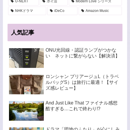
U-NEXT
ポイ活
Modern Love シリーズ
NHKドラマ
iDeCo
Amazon Music
人気記事
ONU光回線・認証ランプがつかな
い ネットに繋がらない【解決済】
ロンシャン プリアージュL（トラベ
ルバッグS）は旅行に最適！【サイ
ズ感レビュー】
And Just Like That ファイナル感想
酷すぎる…これで終わり!?
ドラマ「団地のふたり」が心にしみ