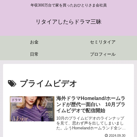
年収300万台で家を買ったおひとりさま会社員
リタイアしたらドラマ三昧
お金
セミリタイア
日常
プロフィール
プライムビデオ
海外ドラマHomeland/ホームラ
ドラマ
ンドが歴代一面白い 10月プラ
イムビデオで配信開始
10月のプライムビデオのラインナップ
を見て、思わず声を出してしまいまし
た。ふうHomelandホームランド全シー
ズンが見放題配信開始ですと⁉シ－ズン
2024.09.30