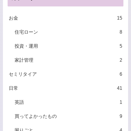
お金
15
住宅ローン
8
投資・運用
5
家計管理
2
セミリタイア
6
日常
41
英語
1
買ってよかったもの
9
困りごと
4