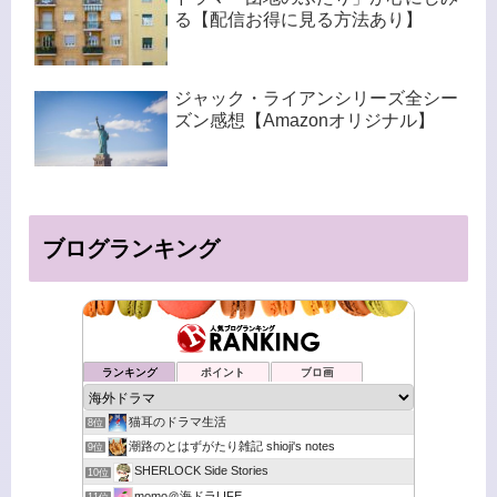
る【配信お得に見る方法あり】
ジャック・ライアンシリーズ全シー
ズン感想【Amazonオリジナル】
ブログランキング
ランキング
ポイント
ブロ画
猫耳のドラマ生活
8位
潮路のとはずがたり雑記 shioji's notes
9位
SHERLOCK Side Stories
10位
momo＠海ドラLIFE
11位