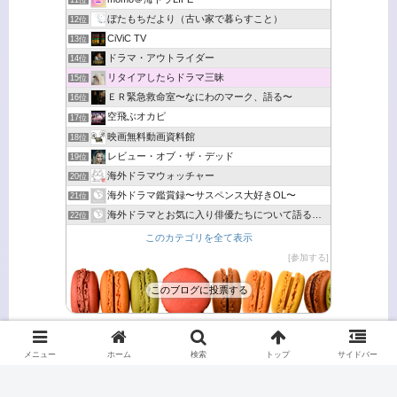
ぼたもちだより（古い家で暮らすこと）
12位
CiViC TV
13位
ドラマ・アウトライダー
14位
リタイアしたらドラマ三昧
15位
ＥＲ緊急救命室〜なにわのマーク、語る〜
16位
空飛ぶオカピ
17位
映画無料動画資料館
18位
レビュー・オブ・ザ・デッド
19位
海外ドラマウォッチャー
20位
海外ドラマ鑑賞録〜サスペンス大好きOL〜
21位
海外ドラマとお気に入り俳優たちについて語るブログ
22位
このカテゴリを全て表示
参加する
このブログに投票する
メニュー
ホーム
検索
トップ
サイドバー