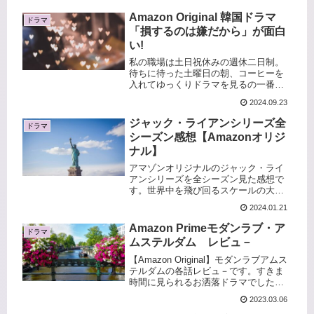
6から毎回課金して見てきた大好きなド
ラマホームランド。全シーズン見放題
Amazon Original 韓国ドラマ
ドラマ
配信とはなんて太っ腹な...
「損するのは嫌だから」が面白
い!
私の職場は土日祝休みの週休二日制。
待ちに待った土曜日の朝、コーヒーを
入れてゆっくりドラマを見るの一番幸
せな時間です。最近はまっているのが
2024.09.23
韓国ドラマ「損するのは嫌だから」軽
いタッチのラブコメって何も考えず気
ジャック・ライアンシリーズ全
ドラマ
楽に見れるのがいい～送料無料・
シーズン感想【Amazonオリジ
Ama...
ナル】
アマゾンオリジナルのジャック・ライ
アンシリーズを全シーズン見た感想で
す。世界中を飛び回るスケールの大き
さとスリリングな展開。CIAもの好きに
2024.01.21
は絶対にオススメのドラマです！
Amazon Primeモダンラブ・ア
ドラマ
ムステルダム レビュ－
【Amazon Original】モダンラブアムス
テルダムの各話レビュ－です。すきま
時間に見られるお洒落ドラマでした。
忙しい方にぜひオススメ！
2023.03.06