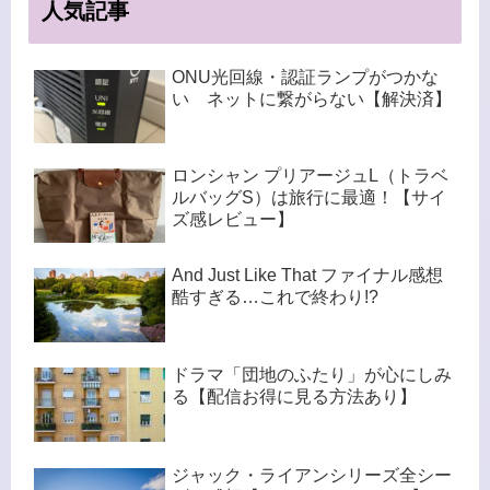
人気記事
ONU光回線・認証ランプがつかな
い ネットに繋がらない【解決済】
ロンシャン プリアージュL（トラベ
ルバッグS）は旅行に最適！【サイ
ズ感レビュー】
And Just Like That ファイナル感想
酷すぎる…これで終わり!?
ドラマ「団地のふたり」が心にしみ
る【配信お得に見る方法あり】
ジャック・ライアンシリーズ全シー