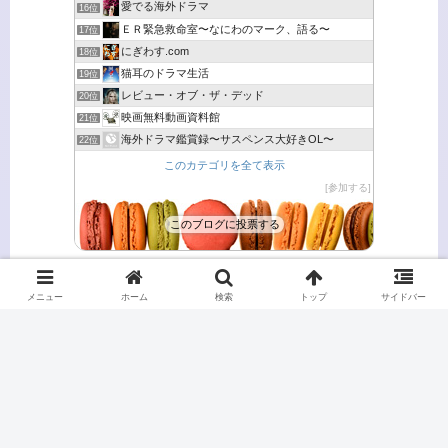
愛でる海外ドラマ
16位
ＥＲ緊急救命室〜なにわのマーク、語る〜
17位
にぎわす.com
18位
猫耳のドラマ生活
19位
レビュー・オブ・ザ・デッド
20位
映画無料動画資料館
21位
海外ドラマ鑑賞録〜サスペンス大好きOL〜
22位
このカテゴリを全て表示
参加する
このブログに投票する
メニュー
ホーム
検索
トップ
サイドバー
リタイアしたらドラマ三昧
サイトマップ
プライバシーポリシー