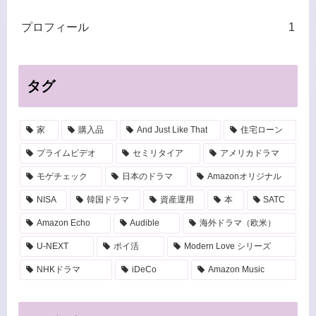
プロフィール
1
タグ
家
購入品
And Just Like That
住宅ローン
プライムビデオ
セミリタイア
アメリカドラマ
モゲチェック
日本のドラマ
Amazonオリジナル
NISA
韓国ドラマ
資産運用
本
SATC
Amazon Echo
Audible
海外ドラマ（欧米）
U-NEXT
ポイ活
Modern Love シリーズ
NHKドラマ
iDeCo
Amazon Music