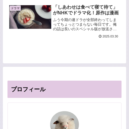
す。
「しあわせは食べて寝て待て」
ドラマ
がNHKでドラマ化！原作は漫画
ふう今期の連ドラが全部終わってしま
ってちょっとつまらない毎日です。俺
の話は長いのスペシャル版が放送され
るのが楽しみかな。前後編２回で
2025.03.30
3/30（日）と4/6（日）のそれぞれ22：
30～放送です。私もあんな飄々とした
FIRE民になりたい。「しあ...
プロフィール