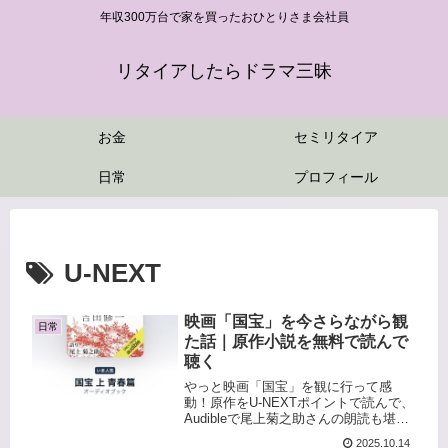
年収300万台で家を買ったおひとりさま会社員
リタイアしたらドラマ三昧
お金
セミリタイア
日常
プロフィール
U-NEXT
映画「国宝」を今さらながら観
日常
た話｜原作小説を無料で読んで
聴く
やっと映画「国宝」を観に行って感
動！原作をU-NEXTポイントで読んで、
Audibleで尾上菊之助さんの朗読も堪
能。「国宝」を3通りで味わう体験記で
2025.10.14