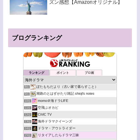
ズン感想【Amazonオリジナル】
ブログランキング
ランキング
ポイント
ブロ画
ぼたもちだより（古い家で暮らすこと）
8位
潮路のとはずがたり雑記 shioji's notes
9位
momo＠海ドラLIFE
10位
空飛ぶオカピ
11位
CiViC TV
12位
海外ドラマクイーンズ
13位
ドラマ・アウトライダー
14位
リタイアしたらドラマ三昧
15位