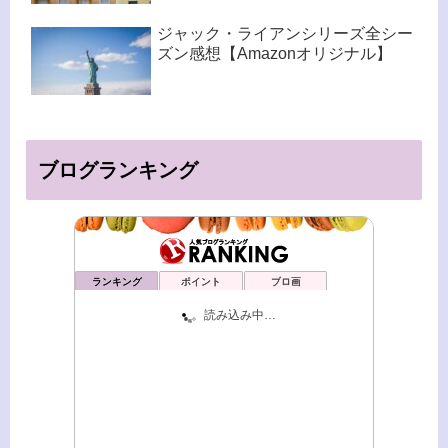
ジャック・ライアンシリーズ全シー
ズン感想【Amazonオリジナル】
ブログランキング
ランキング
ポイント
ブロ画
猫耳のドラマ生活
8位
潮路のとはずがたり雑記 shioji's notes
9位
SHERLOCK Side Stories
10位
momo＠海ドラLIFE
11位
ぼたもちだより（古い家で暮らすこと）
12位
CiViC TV
13位