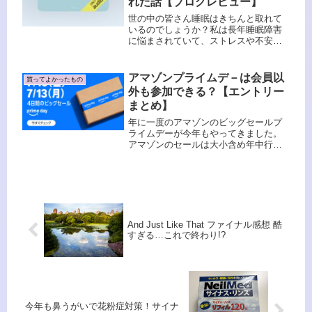
れた話【ブログレビュー】
世の中の皆さん睡眠はきちんと取れて
いるのでしょうか？私は長年睡眠障害
に悩まされていて、ストレスや不安が
あると何時間も寝付けません。翌日の
仕事にも差し障るし、体調も崩れてく
る。とにかく楽に眠りたい、と今まで
アマゾンプライムデ－は会員以
買ってよかったもの
あれこれ試してきました。先日、本を
外も参加できる？【エントリー
聴...
まとめ】
年に一度のアマゾンのビッグセールプ
ライムデーが今年もやってきました。
アマゾンのセールは大小含め年中行わ
れていますが、その中でもビッグ3がプ
ライムデー、プライム感謝祭、そして
ブラックフライデーセールです。ふう
プライム感謝祭（10月）とブラック...
And Just Like That ファイナル感想 酷
すぎる…これで終わり!?
今年も鼻うがいで花粉症対策！サイナ