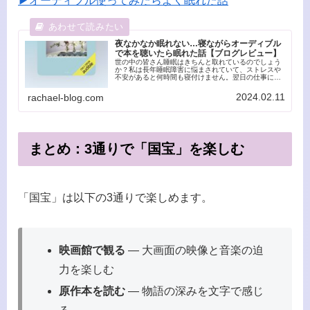
▶オーディブル使ってみたらよく眠れた話
夜なかなか眠れない…寝ながらオーディブル
で本を聴いたら眠れた話【ブログレビュー】
世の中の皆さん睡眠はきちんと取れているのでしょう
か？私は長年睡眠障害に悩まされていて、ストレスや
不安があると何時間も寝付けません。翌日の仕事にも
差し障るし、体調も崩れてくる。とにかく楽に眠りた
い、と今まであれこれ試してきました。先日、本を
2024.02.11
rachael-blog.com
聴...
まとめ：3通りで「国宝」を楽しむ
「国宝」は以下の3通りで楽しめます。
映画館で観る
— 大画面の映像と音楽の迫
力を楽しむ
原作本を読む
— 物語の深みを文字で感じ