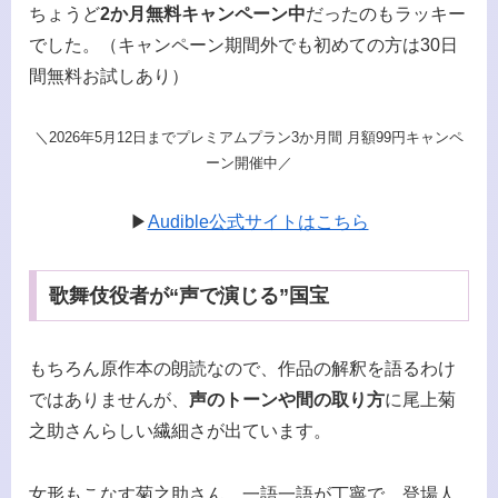
ちょうど
2か月無料キャンペーン中
だったのもラッキー
でした。（キャンペーン期間外でも初めての方は30日
間無料お試しあり）
＼2026年5月12日までプレミアムプラン3か月間 月額99円キャンペ
ーン開催中／
▶
Audible公式サイトはこちら
歌舞伎役者が“声で演じる”国宝
もちろん原作本の朗読なので、作品の解釈を語るわけ
ではありませんが、
声のトーンや間の取り方
に尾上菊
之助さんらしい繊細さが出ています。
女形もこなす菊之助さん。一語一語が丁寧で、登場人