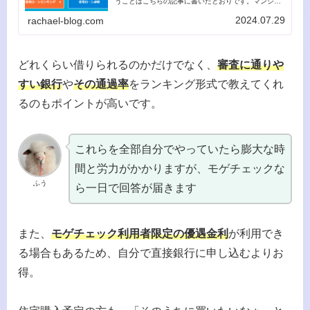
うことはこちらの記事に書いたとおりです。マンショ
ンは理想の間取りで広さも丁度よくとても気に入って
いるのですが、築20年を超えてきて少しずつ修...
2024.07.29
rachael-blog.com
どれくらい借りられるのかだけでなく、
審査に通りや
すい銀行
や
その通過率
をランキング形式で教えてくれ
るのもポイントが高いです。
これらを全部自分でやっていたら膨大な時
間と労力がかかりますが、モゲチェックな
ふう
ら一日で回答が届きます
また、
モゲチェック利用者限定の優遇金利
が利用でき
る場合もあるため、自分で直接銀行に申し込むよりお
得。