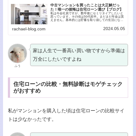
中古マンションを買ったことは大正解だっ
た！唯一の後悔は住宅ローン選び【ブログ】
私は今会社員ですが、数年後にセミリタイアしたいと
思っています。その頃は50代前半。まだまだ年金は貰
えません。基本的には貯蓄を取り崩しての生活になる
ため、年金受給開始までどれだけ生活費を抑えられる
かが鍵になります。ふう現在のひと月の生活費はお...
2024.05.05
rachael-blog.com
家は人生で一番高い買い物ですから準備は
万全にしたいですよね
ふう
住宅ローンの比較・無料診断はモゲチェック
がおすすめ
私がマンションを購入した頃は住宅ローンの比較サイ
トは少なかったです。