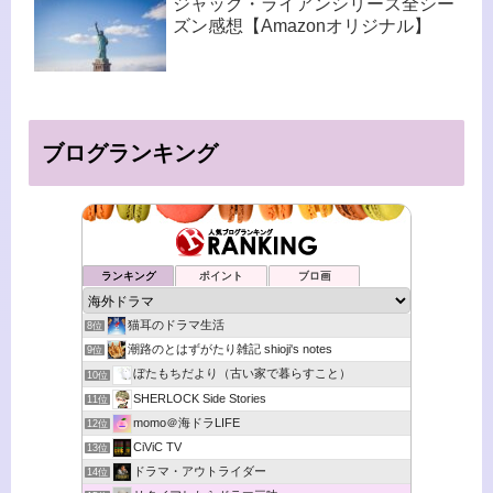
ジャック・ライアンシリーズ全シー
ズン感想【Amazonオリジナル】
ブログランキング
ランキング
ポイント
ブロ画
猫耳のドラマ生活
8位
潮路のとはずがたり雑記 shioji's notes
9位
ぼたもちだより（古い家で暮らすこと）
10位
SHERLOCK Side Stories
11位
momo＠海ドラLIFE
12位
CiViC TV
13位
ドラマ・アウトライダー
14位