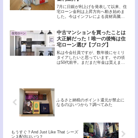
7月に日銀が利上げを発表して以来、住
宅ローン金利は上昇方向へ動き始めま
した。今はインフレによる資材高騰で
住宅価格自体も値上がり傾向。そこに
住宅ローン金利も上昇となれば、これ
から住宅を購入しようとする人にはさ
中古マンションを買ったことは
住宅ローン
らに向かい風になりそうです。ふう
大正解だった！唯一の後悔は住
私...
宅ローン選び【ブログ】
私は今会社員ですが、数年後にセミリ
タイアしたいと思っています。その頃
は50代前半。まだまだ年金は貰えませ
ん。基本的には貯蓄を取り崩しての生
活になるため、年金受給開始までどれ
だけ生活費を抑えられるかが鍵になり
ます。ふう現在のひと月の生活費は
お...
ふるさと納税のポイント還元が禁止に
なるのはいつから？調べてみた
もうすぐ？And Just Like That シーズ
ン３配信はいつ？