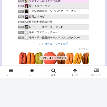
リタイアしたらドラマ三昧
15位
愛でる海外ドラマ
16位
ＥＲ緊急救命室〜なにわのマーク、語る〜
17位
空飛ぶオカピ
18位
映画無料動画資料館
19位
レビュー・オブ・ザ・デッド
20位
海外ドラマウォッチャー
21位
海外ドラマ鑑賞録〜サスペンス大好きOL〜
22位
このカテゴリを全て表示
参加する
このブログに投票する
メニュー
ホーム
検索
トップ
サイドバー
リタイアしたらドラマ三昧