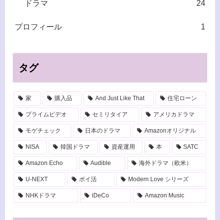
ドラマ
24
プロフィール
1
タグ
家
購入品
And Just Like That
住宅ローン
プライムビデオ
セミリタイア
アメリカドラマ
モゲチェック
日本のドラマ
Amazonオリジナル
NISA
韓国ドラマ
資産運用
本
SATC
Amazon Echo
Audible
海外ドラマ（欧米）
U-NEXT
ポイ活
Modern Love シリーズ
NHKドラマ
iDeCo
Amazon Music