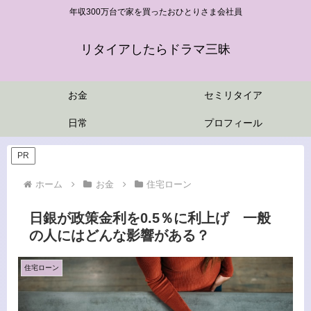
年収300万台で家を買ったおひとりさま会社員
リタイアしたらドラマ三昧
お金
セミリタイア
日常
プロフィール
PR
ホーム
お金
住宅ローン
日銀が政策金利を0.5％に利上げ 一般
の人にはどんな影響がある？
住宅ローン