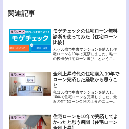
関連記事
モゲチェックの住宅ローン無料
住宅ローン
診断を使ってみた【住宅ローン
比較】
ふう36歳で中古マンションを購入し住
宅ローンを10年で完済しました。唯一
の後悔が住宅ローン選び、ということ
はこちらの記事に書いたとおりです。
マンションは理想の間取りで広さも丁
度よくとても気に入っているのです
金利上昇時代の住宅購入 10年で
住宅ローン
が、築20年を超えてきて少しずつ修...
ローン完済した経験から思うこ
と
私は36歳で中古マンションを購入し、
10年で住宅ローンを完済しました。最
近の住宅ローン金利の上昇のニュース
を見るにつけ、「早めに完済しておい
てよかった…」と思っています。私の
体験と最近の金融情勢を踏まえて、住
住宅ローンを10年で完済してよ
住宅ローン
宅購入のタイミングについて考えて...
かったと思う瞬間【住宅ローン
金利上昇】