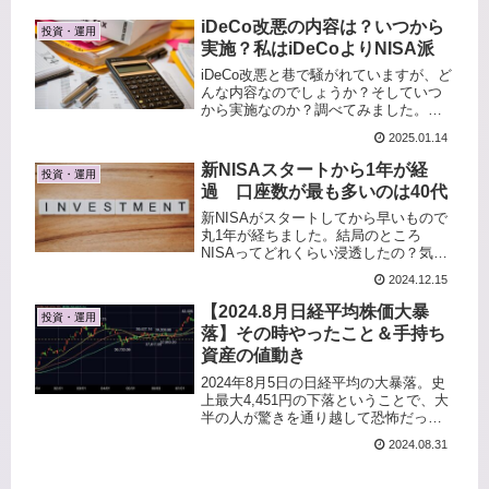
もあったけど、ここ数年はどんな暴落
がきても総資産がマイナスになること
iDeCo改悪の内容は？いつから
投資・運用
はなかった。去年の夏以上の恐...
実施？私はiDeCoよりNISA派
iDeCo改悪と巷で騒がれていますが、ど
んな内容なのでしょうか？そしていつ
から実施なのか？調べてみました。と
りあえず結論から。●改悪（と言われて
2025.01.14
いる）内容iDeCo受取時の課税方法いわ
ゆる「5年ルール」が「10年ルール」に
新NISAスタートから1年が経
投資・運用
変更される●いつか...
過 口座数が最も多いのは40代
新NISAがスタートしてから早いもので
丸1年が経ちました。結局のところ
NISAってどれくらい浸透したの？気に
なったので調べてみました。FIRE、セ
2024.12.15
ミリタイアしたいと考えている人必見
です。新NISA口座数は2024.6時点で
【2024.8月日経平均株価大暴
投資・運用
2,427万口座金...
落】その時やったこと＆手持ち
資産の値動き
2024年8月5日の日経平均の大暴落。史
上最大4,451円の下落ということで、大
半の人が驚きを通り越して恐怖だった
と思います。基本的に積み立て投資し
2024.08.31
かしない私ですが、この暴落時に何を
したか、どう感じたか、手持ち資産の
値動きはどうだったか、を...