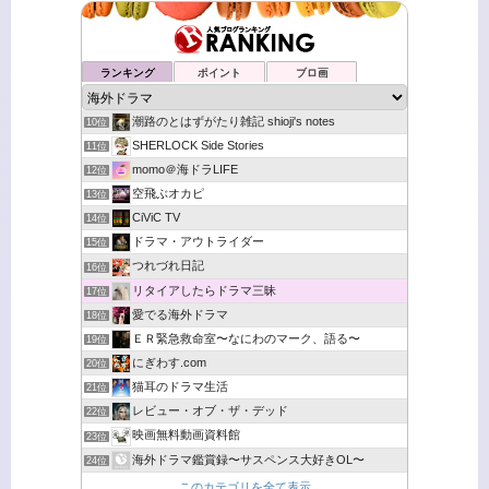
ランキング
ポイント
ブロ画
潮路のとはずがたり雑記 shioji's notes
10位
SHERLOCK Side Stories
11位
momo＠海ドラLIFE
12位
空飛ぶオカピ
13位
CiViC TV
14位
ドラマ・アウトライダー
15位
つれづれ日記
16位
リタイアしたらドラマ三昧
17位
愛でる海外ドラマ
18位
ＥＲ緊急救命室〜なにわのマーク、語る〜
19位
にぎわす.com
20位
猫耳のドラマ生活
21位
レビュー・オブ・ザ・デッド
22位
映画無料動画資料館
23位
海外ドラマ鑑賞録〜サスペンス大好きOL〜
24位
このカテゴリを全て表示