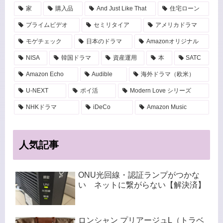
家
購入品
And Just Like That
住宅ローン
プライムビデオ
セミリタイア
アメリカドラマ
モゲチェック
日本のドラマ
Amazonオリジナル
NISA
韓国ドラマ
資産運用
本
SATC
Amazon Echo
Audible
海外ドラマ（欧米）
U-NEXT
ポイ活
Modern Love シリーズ
NHKドラマ
iDeCo
Amazon Music
人気記事
ONU光回線・認証ランプがつかな
い ネットに繋がらない【解決済】
ロンシャン プリアージュL（トラベ