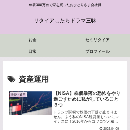
年収300万台で家を買ったおひとりさま会社員
リタイアしたらドラマ三昧
お金
セミリタイア
日常
プロフィール
資産運用
【NISA】株価暴落の恐怖をやり
投資・運用
過ごすために私がしていること
３つ
トランプ関税で株価の下落が止まりま
せん。ふう私のNISA総資産もついにマ
イナスに！2016年からコツコツと積み
立ててきて当初はマイナスになること
2025.04.09