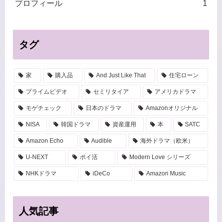
プロフィール
1
タグ
家
購入品
And Just Like That
住宅ローン
プライムビデオ
セミリタイア
アメリカドラマ
モゲチェック
日本のドラマ
Amazonオリジナル
NISA
韓国ドラマ
資産運用
本
SATC
Amazon Echo
Audible
海外ドラマ（欧米）
U-NEXT
ポイ活
Modern Love シリーズ
NHKドラマ
iDeCo
Amazon Music
人気記事