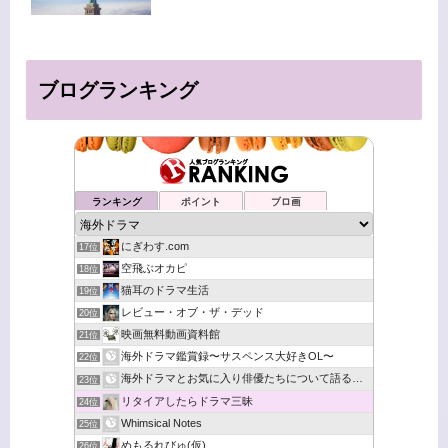
ブログランキング
ランキング
ポイント
ブロ画
にぎわす.com
17位
空飛ぶオカピ
18位
猫耳のドラマ生活
19位
レビュー・オブ・ザ・デッド
20位
映画無料動画資料館
21位
海外ドラマ鑑賞録〜サスペンス大好きOL〜
22位
海外ドラマとお気に入り俳優たちについて語るブログ
23位
リタイアしたらドラマ三昧
24位
Whimsical Notes
25位
めもるれびゅ(仮)
26位