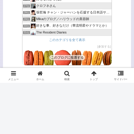
クロフネさん
27位
張哲瀚 チャン・ジャーハンを応援する日本語サイト
28位
Mikaのブログ／ハリウッドの美容師
29位
好きな事、好きなだけ（華流明星やドラマとか）
30位
The Resident Diaries
31位
このカテゴリを全て表示
参加する
このブログに投票する
メニュー
ホーム
検索
トップ
サイドバー
リタイアしたらドラマ三昧
サイトマップ
プライバシーポリシー
お問い合わせ